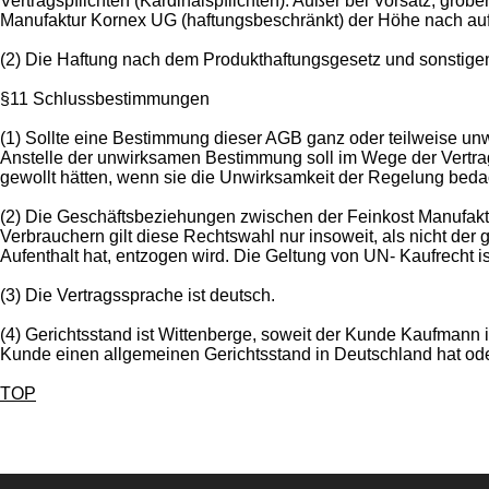
Vertragspflichten (Kardinalspflichten). Außer bei Vorsatz, gro
Manufaktur Kornex UG (haftungsbeschränkt) der Höhe nach auf
(2) Die Haftung nach dem Produkthaftungsgesetz und sonstigen
§11 Schlussbestimmungen
(1) Sollte eine Bestimmung dieser AGB ganz oder teilweise unwi
Anstelle der unwirksamen Bestimmung soll im Wege der Vertr
gewollt hätten, wenn sie die Unwirksamkeit der Regelung beda
(2) Die Geschäftsbeziehungen zwischen der Feinkost Manufak
Verbrauchern gilt diese Rechtswahl nur insoweit, als nicht d
Aufenthalt hat, entzogen wird. Die Geltung von UN- Kaufrecht 
(3) Die Vertragssprache ist deutsch.
(4) Gerichtsstand ist Wittenberge, soweit der Kunde Kaufmann i
Kunde einen allgemeinen Gerichtsstand in Deutschland hat ode
TOP