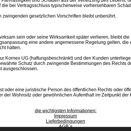
ber Fahrlässigkeit und Schäden aus der Verletzung des Lebens, d
 die bei Vertragsschluss typischerweise vorhersehbaren Schä
 zwingenden gesetzlichen Vorschriften bleibt unberührt.
rksam sein oder seine Wirksamkeit später verlieren, bleibt die
agsanpassung eine andere angemessene Regelung gelten, die d
cht hätten.
tur Kornex UG (haftungsbeschränkt) und den Kunden unterlieg
er gewährte Schutz durch zwingende Bestimmungen des Rechts d
ist ausgeschlossen.
st oder eine juristische Person des öffentlichen Rechts oder öf
r der Wohnsitz oder gewöhnlichen Aufenthalt im Zeitpunkt der
die wichtigsten Informationen:
Impressum
Lieferbedingungen
AGB´s