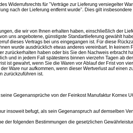
 des Widerrufsrechts für "Verträge zur Lieferung versiegelter 
ung nach der Lieferung entfernt wurde". Dies gilt insbesondere
ngen, die wir von Ihnen erhalten haben, einschließlich der Lie
e von uns angebotene, günstigste Standartlieferung gewählt hab
rruf dieses Vertrags bei uns eingegangen ist. Für diese Rückz
 Ihnen wurde ausdrücklich etwas anderes vereinbart. In keinem
er zurückerhalten haben oder bis Sie den Nachweis erbracht h
glich und in jedem Fall spätestens binnen vierzehn Tagen ab d
st ist gewahrt, wenn Sie die Waren vor Ablauf der Frist von vi
der Ware nur aufkommen, wenn dieser Wertverlust auf einen zu
 zurückzuführen ist.
seine Gegenansprüche von der Feinkost Manufaktur Kornex UG (h
nur insoweit befugt, als sein Gegenanspruch auf demselben Ver
der folgenden Bestimmungen die gesetzlichen Gewährleistungsr