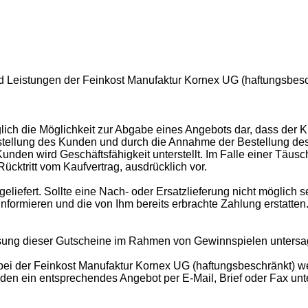
nd Leistungen der Feinkost Manufaktur Kornex UG (haftungsbes
diglich die Möglichkeit zur Abgabe eines Angebots dar, dass de
estellung des Kunden und durch die Annahme der Bestellung d
unden wird Geschäftsfähigkeit unterstellt. Im Falle einer Täus
Rücktritt vom Kaufvertrag, ausdrücklich vor.
chgeliefert. Sollte eine Nach- oder Ersatzlieferung nicht möglich
informieren und die von Ihm bereits erbrachte Zahlung erstatten
sung dieser Gutscheine im Rahmen von Gewinnspielen untersag
ef bei der Feinkost Manufaktur Kornex UG (haftungsbeschränkt) 
n ein entsprechendes Angebot per E-Mail, Brief oder Fax unte