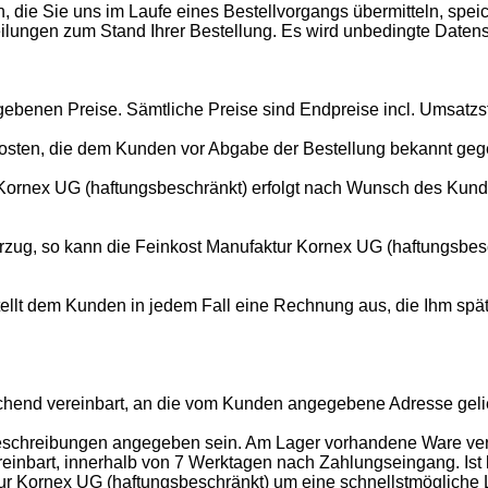
 die Sie uns im Laufe eines Bestellvorgangs übermitteln, speic
tteilungen zum Stand Ihrer Bestellung. Es wird unbedingte Daten
gebenen Preise. Sämtliche Preise sind Endpreise incl. Umsatzs
skosten, die dem Kunden vor Abgabe der Bestellung bekannt g
r Kornex UG (haftungsbeschränkt) erfolgt nach Wunsch des Kun
erzug, so kann die Feinkost Manufaktur Kornex UG (haftungsbe
tellt dem Kunden in jedem Fall eine Rechnung aus, die Ihm sp
eichend vereinbart, an die vom Kunden angegebene Adresse geli
elbeschreibungen angegeben sein. Am Lager vorhandene Ware v
reinbart, innerhalb von 7 Werktagen nach Zahlungseingang. Ist
tur Kornex UG (haftungsbeschränkt) um eine schnellstmögliche