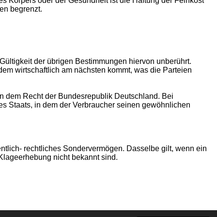
es Körpers oder der Gesundheit ist die Haftung der Feinkost
den begrenzt.
 Gültigkeit der übrigen Bestimmungen hiervon unberührt.
em wirtschaftlich am nächsten kommt, was die Parteien
en dem Recht der Bundesrepublik Deutschland. Bei
es Staats, in dem der Verbraucher seinen gewöhnlichen
fentlich- rechtliches Sondervermögen. Dasselbe gilt, wenn ein
 Klageerhebung nicht bekannt sind.