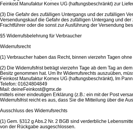
Feinkost Manufaktur Kornex UG (haftungsbeschränkt) zur Lieferf
(3) Die Gefahr des zufälligen Untergangs und der zufälligen V
Versendungskauf die Gefahr des zufälligen Untergang und der z
Frachtführer oder die sonst zur Ausführung der Versendung be
§5 Widerrufsbelehrung für Verbraucher
Widerrufsrecht
(1) Verbraucher haben das Recht, binnen vierzehn Tagen ohne
(2) Die Widerrufsfrist beträgt vierzehn Tage ab dem Tag an dem d
Besitz genommen hat. Um Ihr Widerrufsrechts auszuüben, müs
Feinkost Manufaktur Kornex UG (haftungsbeschränkt), Im Pan
Telefon: 01624804849
Mail: deineFeinkost@gmx.de
mittels einer eindeutigen Erklärung (z.B.: ein mit der Post vers
Widerrufsfrist reicht es aus, dass Sie die Mitteilung über die 
Ausschluss des Widerrufsrechts
(1) Gem. §312 g Abs.2 Nr. 2 BGB sind verderbliche Lebensmit
von der Rückgabe ausgeschlossen.