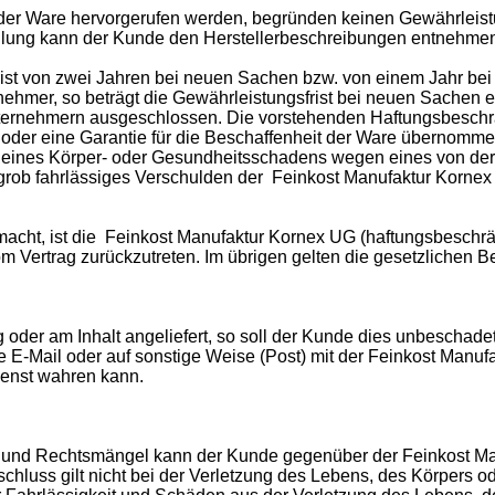
er Ware hervorgerufen werden, begründen keinen Gewährleist
lung kann der Kunde den Herstellerbeschreibungen entnehme
rist von zwei Jahren bei neuen Sachen bzw. von einem Jahr be
ehmer, so beträgt die Gewährleistungsfrist bei neuen Sachen e
ernehmern ausgeschlossen. Die vorstehenden Haftungsbeschrän
 oder eine Garantie für die Beschaffenheit der Ware übernomm
z eines Körper- oder Gesundheitsschadens wegen eines von der
 grob fahrlässiges Verschulden der Feinkost Manufaktur Kornex 
macht, ist die Feinkost Manufaktur Kornex UG (haftungsbeschrän
vom Vertrag zurückzutreten. Im übrigen gelten die gesetzlichen
der am Inhalt angeliefert, so soll der Kunde dies unbeschadet
e E-Mail oder auf sonstige Weise (Post) mit der Feinkost Manu
ienst wahren kann.
 und Rechtsmängel kann der Kunde gegenüber der Feinkost Man
hluss gilt nicht bei der Verletzung des Lebens, des Körpers o