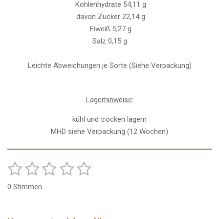
Kohlenhydrate 54,11 g
davon Zucker 22,14 g
Eiweiß 5,27 g
Salz 0,15 g
Leichte Abweichungen je Sorte (Siehe Verpackung)
Lagerhinweise:
kühl und trocken lagern
MHD siehe Verpackung (12 Wochen)
1
2
3
4
5
B
B
e
e
S
S
S
S
S
w
0 Stimmen
w
e
t
t
t
t
t
r
e
t
e
e
e
e
e
r
u