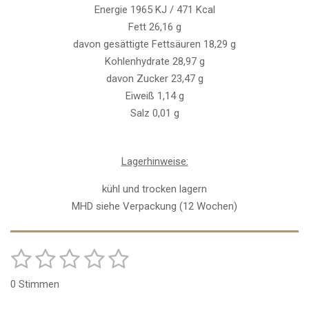
Energie 1965 KJ / 471 Kcal
Fett 26,16 g
davon gesättigte Fettsäuren 18,29 g
Kohlenhydrate 28,97 g
davon Zucker 23,47
g
Eiweiß 1,14 g
Salz 0,01 g
Lagerhinweise:
kühl und trocken lagern
MHD siehe Verpackung (12 Wochen)
1
2
3
4
5
B
B
e
e
S
S
S
S
S
w
0 Stimmen
w
e
t
t
t
t
t
r
e