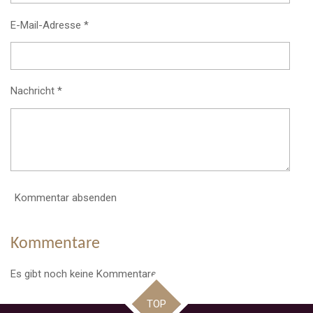
:
n
d
0
E-Mail-Adresse *
e
S
n
t
e
Nachricht *
r
n
e
Kommentar absenden
Kommentare
Es gibt noch keine Kommentare.
TOP