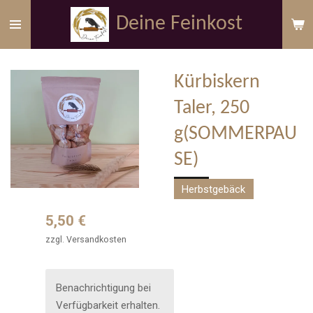
Zum
Deine Feinkost
Hauptinhalt
springen
Kürbiskern
Taler, 250
g(SOMMERPAU
SE)
Herbstgebäck
5,50 €
zzgl. Versandkosten
Benachrichtigung bei
Verfügbarkeit erhalten.