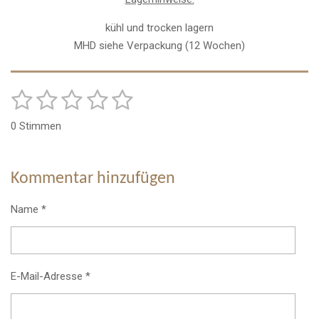
kühl und trocken lagern
MHD siehe Verpackung (12 Wochen)
1
2
3
4
5
B
B
e
e
S
S
S
S
S
w
0 Stimmen
w
e
t
t
t
t
t
r
e
t
e
e
e
e
e
r
u
Kommentar hinzufügen
r
r
r
r
r
n
t
g
u
n
n
n
n
n
Name *
a
n
b
e
e
e
e
s
g
e
:
n
d
0
E-Mail-Adresse *
e
S
n
t