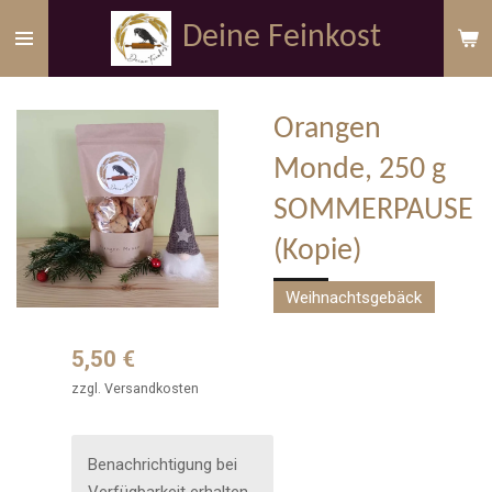
Zum
Deine Feinkost
Hauptinhalt
springen
Orangen
Monde, 250 g
SOMMERPAUSE
(Kopie)
Weihnachtsgebäck
5,50 €
zzgl. Versandkosten
Benachrichtigung bei