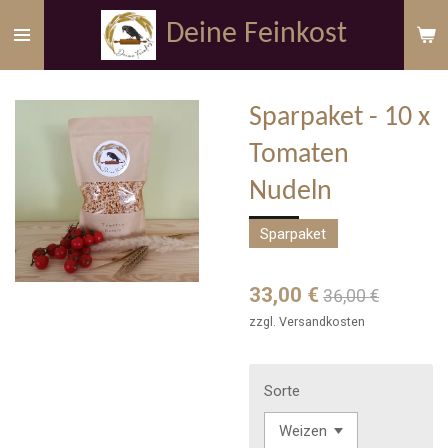
Zum
Deine Feinkost
Hauptinhalt
springen
Sparpaket - 10 x
Tomaten
Nudeln
Sparpaket
33,00 €
36,00 €
zzgl. Versandkosten
Sorte