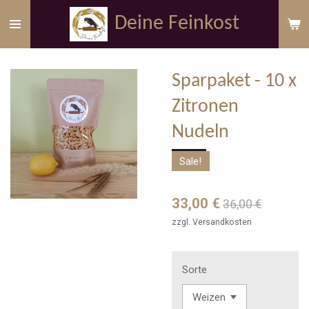
Zum
Deine Feinkost
Hauptinhalt
springen
Sparpaket - 10 x
Zitronen
Nudeln
Sale!
33,00 €
36,00 €
zzgl. Versandkosten
Sorte